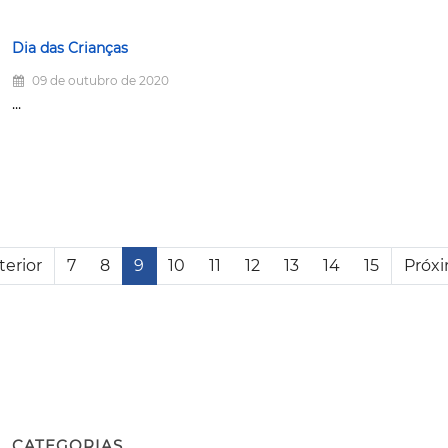
Dia das Crianças
09 de outubro de 2020
...
terior
7
8
9
10
11
12
13
14
15
Próx
CATEGORIAS