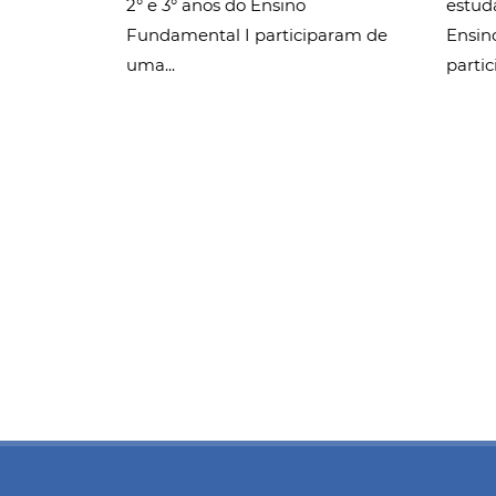
2° e 3° anos do Ensino
estud
Fundamental I participaram de
Ensin
uma...
partic