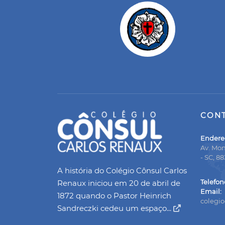
CON
Endere
Av. Mon
- SC, 8
A história do Colégio Cônsul Carlos
Telefon
Renaux iniciou em 20 de abril de
Email:
1872 quando o Pastor Heinrich
colegi
Sandreczki cedeu um espaço...