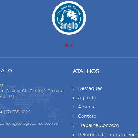
TATO
ATALHOS
ço:
Destaques
te Castelo, 81 - Centro 1, Brusque
8350-340
Agenda
Álbuns
e:
(47) 3351-1294
Contato
oconsul@colegioconsul.com.br
Trabalhe Conosco
Relatório de Transparênci