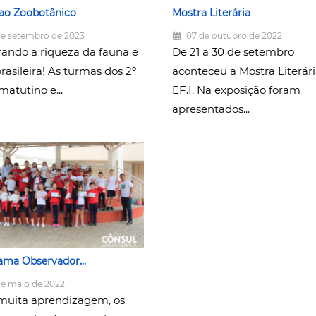
 ao Zoobotânico
Mostra Literária
e setembro de 2023
07 de outubro de 2022
rando a riqueza da fauna e
De 21 a 30 de setembro
brasileira! As turmas dos 2º
aconteceu a Mostra Literár
matutino e...
EF.I. Na exposição foram
apresentados...
ama Observador...
e maio de 2022
uita aprendizagem, os