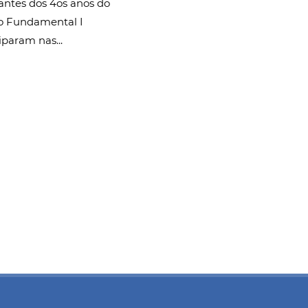
antes dos 4os anos do
o Fundamental I
iparam nas...