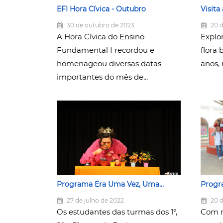
EFI Hora Cívica - Outubro
Visita
30 de outubro de 2023
20 d
A Hora Cívica do Ensino
Explo
Fundamental I recordou e
flora 
homenageou diversas datas
anos, 
importantes do mês de...
Programa Era Uma Vez, Uma...
Progr
27 de julho de 2022
20 d
Os estudantes das turmas dos 1°,
Com m