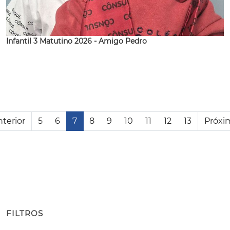
Infantil 3 Matutino 2026 - Amigo Pedro
terior
5
6
7
8
9
10
11
12
13
Próxi
FILTROS