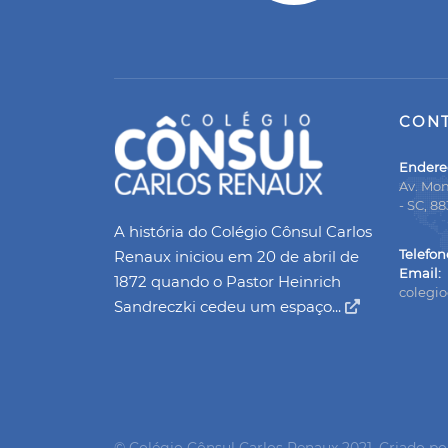
CON
Endere
Av. Mon
- SC, 8
A história do Colégio Cônsul Carlos
Telefon
Renaux iniciou em 20 de abril de
Email:
1872 quando o Pastor Heinrich
colegi
Sandreczki cedeu um espaço...