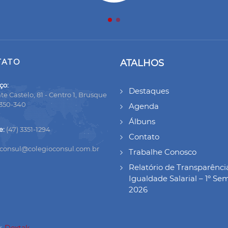
TATO
ATALHOS
ço:
Destaques
te Castelo, 81 - Centro 1, Brusque
8350-340
Agenda
Álbuns
e:
(47) 3351-1294
Contato
oconsul@colegioconsul.com.br
Trabalhe Conosco
Relatório de Transparênci
Igualdade Salarial – 1º Se
2026