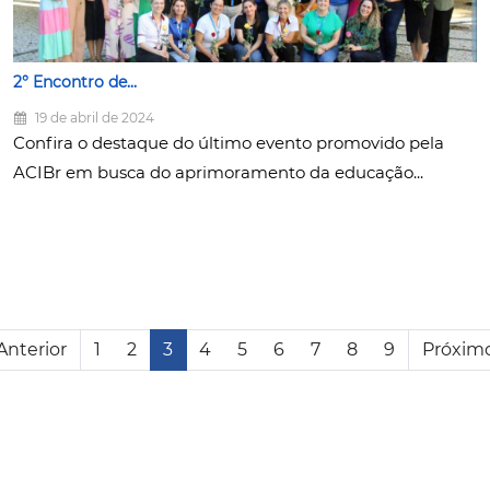
2° Encontro de...
19 de abril de 2024
Confira o destaque do último evento promovido pela
ACIBr em busca do aprimoramento da educação...
Anterior
1
2
3
4
5
6
7
8
9
Próxim